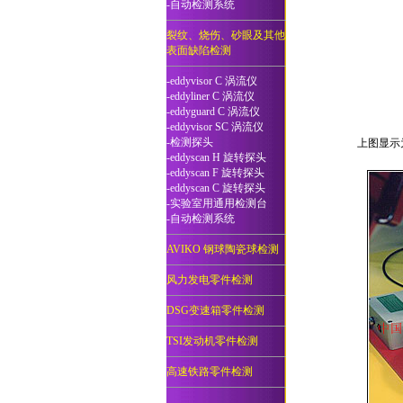
-自动检测系统
裂纹、烧伤、砂眼及其他
表面缺陷检测
-eddyvisor C 涡流仪
-eddyliner C 涡流仪
-eddyguard C 涡流仪
-eddyvisor SC 涡流仪
-检测探头
上图显示为
-eddyscan H 旋转探头
-eddyscan F 旋转探头
-eddyscan C 旋转探头
-实验室用通用检测台
-自动检测系统
AVIKO 钢球陶瓷球检测
风力发电零件检测
DSG变速箱零件检测
TSI发动机零件检测
高速铁路零件检测